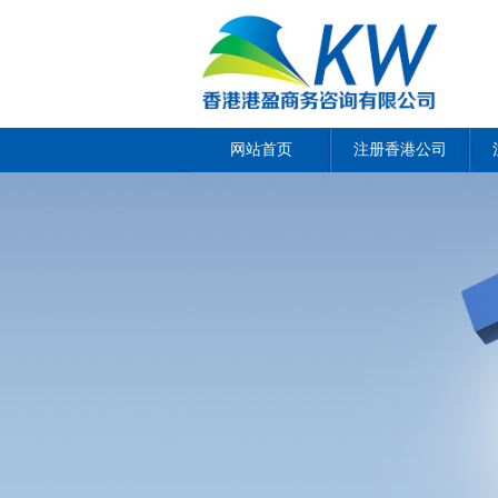
网站首页
注册香港公司