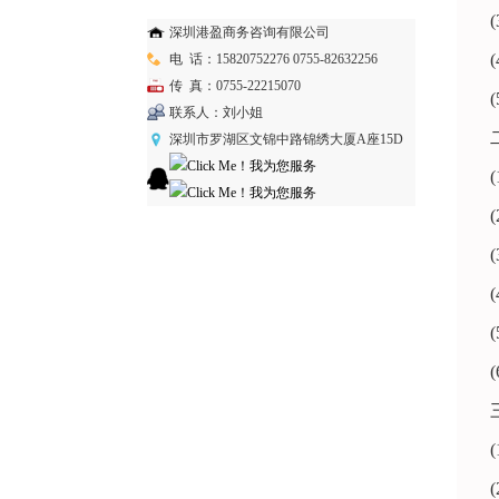
深圳港盈商务咨询有限公司
电 话：15820752276 0755-82632256
传 真：0755-22215070
联系人：刘小姐
深圳市罗湖区文锦中路锦绣大厦A座15D