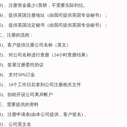
(3) 、注册资金最少1英镑，不需要实际到位。
(4) 、提供英国注册地址（由我司提供英国专业秘书）；
(5)、 提供英国法定秘书（由我司提供英国专业秘书）；
二、注册的流程：
(1)、客户提供注册公司名称（英文）
(2) 、对公司名称进行查册（24小时查册结果）
(3)、签署注册委托协议
(4)、 支付50%订金
(5) 、10个工作日后拿到公司注册相关文件
(6)、协助开设公司离岸帐户
三、需要提供的资料
(1)、注册申请表(由本公司提供，客户签名)，
(2) 、公司英文名