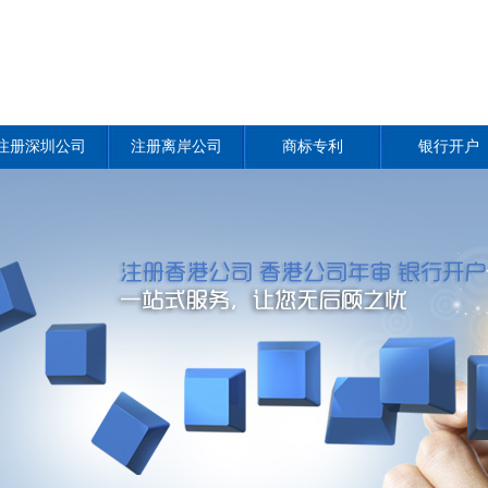
注册深圳公司
注册离岸公司
商标专利
银行开户